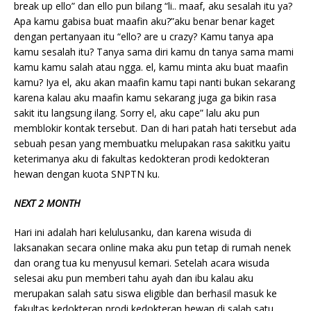
break up ello” dan ello pun bilang “li.. maaf, aku sesalah itu ya?
Apa kamu gabisa buat maafin aku?”aku benar benar kaget
dengan pertanyaan itu “ello? are u crazy? Kamu tanya apa
kamu sesalah itu? Tanya sama diri kamu dn tanya sama mami
kamu kamu salah atau ngga. el, kamu minta aku buat maafin
kamu? Iya el, aku akan maafin kamu tapi nanti bukan sekarang
karena kalau aku maafin kamu sekarang juga ga bikin rasa
sakit itu langsung ilang. Sorry el, aku cape” lalu aku pun
memblokir kontak tersebut. Dan di hari patah hati tersebut ada
sebuah pesan yang membuatku melupakan rasa sakitku yaitu
keterimanya aku di fakultas kedokteran prodi kedokteran
hewan dengan kuota SNPTN ku.
NEXT 2 MONTH
Hari ini adalah hari kelulusanku, dan karena wisuda di
laksanakan secara online maka aku pun tetap di rumah nenek
dan orang tua ku menyusul kemari. Setelah acara wisuda
selesai aku pun memberi tahu ayah dan ibu kalau aku
merupakan salah satu siswa eligible dan berhasil masuk ke
fakultas kedokteran prodi kedokteran hewan di salah satu