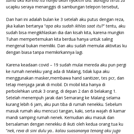
sama aku karena itu hanya akan nyakitin dia. Bahagia terus za
”
ucapku seraya menanggis di sambungan telepon tersebut,
Dan hari ini adalah bulan ke 3 setelah aku putus dengan reza,
jika kalian bertanya “
apa aku sudah ikhlas saat itu
?” tentu, aku
sudah bisa mengikhlaskan dia dan kisah kita, karena mungkin
Tuhan mempertemukan kita berdua hanya untuk saling
mengenal bukan memiliki. Dan aku sudah memulai aktivitas ku
dengan biasa tanpa memikirkannya lagi.
Karena keadaan covid – 19 sudah mulai mereda aku pun pergi
ke rumah nenekku yang ada di Malang, tidak lupa aku
menggunakan masker,membawa hand sanitizer, tes pcr, dan
tetap menjaga jarak di mobil. Di mobil kita hanya di
perbolehkan untuk 3 orang, di depan 2 dan di belakang 1.
Setelah menempuh jarak dari Semarang ke Malang selama
kurang lebih 6 jam, aku pun tiba di rumah nenekku. Sebelum
masuk rumah aku mencuci tangan, kaki, serta wajah di kamar
mandi samping rumah nenek. Kemudian aku masuk dan
bersalaman dengan nenekku di ikuti oleh kedua orang tua ku
“
nek, reva di sini dulu ya.. kalau suasananya tenang aku juga