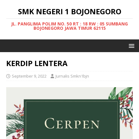
SMK NEGERI 1 BOJONEGORO
JL. PANGLIMA POLIM NO. 50 RT : 18 RW : 05 SUMBANG
BOJONEGORO JAWA TIMUR 62115
KERDIP LENTERA
September 9, 2022
Jurnalis Smkn1bjn