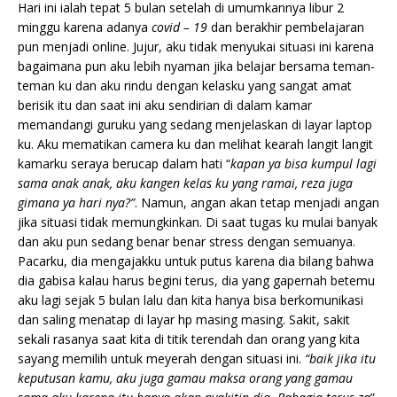
Hari ini ialah tepat 5 bulan setelah di umumkannya libur 2
minggu karena adanya
covid – 19
dan berakhir pembelajaran
pun menjadi online. Jujur, aku tidak menyukai situasi ini karena
bagaimana pun aku lebih nyaman jika belajar bersama teman-
teman ku dan aku rindu dengan kelasku yang sangat amat
berisik itu dan saat ini aku sendirian di dalam kamar
memandangi guruku yang sedang menjelaskan di layar laptop
ku. Aku mematikan camera ku dan melihat kearah langit langit
kamarku seraya berucap dalam hati “
kapan ya bisa kumpul lagi
sama anak anak, aku kangen kelas ku yang ramai, reza juga
gimana ya hari nya?”
. Namun, angan akan tetap menjadi angan
jika situasi tidak memungkinkan. Di saat tugas ku mulai banyak
dan aku pun sedang benar benar stress dengan semuanya.
Pacarku, dia mengajakku untuk putus karena dia bilang bahwa
dia gabisa kalau harus begini terus, dia yang gapernah betemu
aku lagi sejak 5 bulan lalu dan kita hanya bisa berkomunikasi
dan saling menatap di layar hp masing masing. Sakit, sakit
sekali rasanya saat kita di titik terendah dan orang yang kita
sayang memilih untuk meyerah dengan situasi ini.
“baik jika itu
keputusan kamu, aku juga gamau maksa orang yang gamau