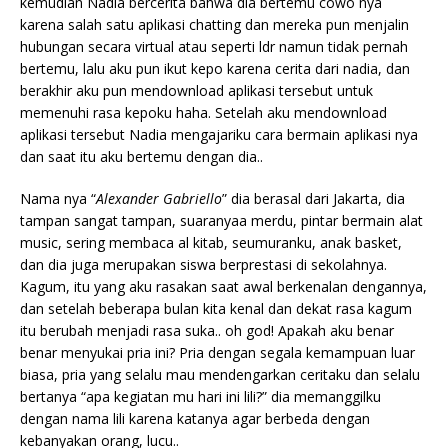
kemudian Nadia bercerita bahwa dia bertemu cowo nya
karena salah satu aplikasi chatting dan mereka pun menjalin
hubungan secara virtual atau seperti ldr namun tidak pernah
bertemu, lalu aku pun ikut kepo karena cerita dari nadia, dan
berakhir aku pun mendownload aplikasi tersebut untuk
memenuhi rasa kepoku haha. Setelah aku mendownload
aplikasi tersebut Nadia mengajariku cara bermain aplikasi nya
dan saat itu aku bertemu dengan dia..
Nama nya “
Alexander Gabriello
” dia berasal dari Jakarta, dia
tampan sangat tampan, suaranyaa merdu, pintar bermain alat
music, sering membaca al kitab, seumuranku, anak basket,
dan dia juga merupakan siswa berprestasi di sekolahnya.
Kagum, itu yang aku rasakan saat awal berkenalan dengannya,
dan setelah beberapa bulan kita kenal dan dekat rasa kagum
itu berubah menjadi rasa suka.. oh god! Apakah aku benar
benar menyukai pria ini? Pria dengan segala kemampuan luar
biasa, pria yang selalu mau mendengarkan ceritaku dan selalu
bertanya “apa kegiatan mu hari ini lili?” dia memanggilku
dengan nama lili karena katanya agar berbeda dengan
kebanyakan orang, lucu..