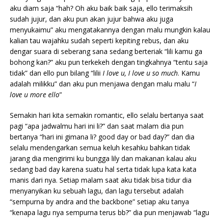
aku diam saja “hah? Oh aku baik baik saja, ello terimaksih
sudah jujur, dan aku pun akan jujur bahwa aku juga
menyukaimu” aku mengatakannya dengan malu mungkin kalau
kalian tau wajahku sudah seperti kepiting rebus, dan aku
dengar suara di seberang sana sedang berteriak “lili kamu ga
bohong kan?” aku pun terkekeh dengan tingkahnya “tentu saja
tidak” dan ello pun bilang “lilii
I love u, I love u so much
. Kamu
adalah milikku” dan aku pun menjawa dengan malu malu “
I
love u more ello
”
Semakin hari kita semakin romantic, ello selalu bertanya saat
pagi “apa jadwalmu hari ini li?” dan saat malam dia pun
bertanya “hari ini gimana li? good day or bad day?” dan dia
selalu mendengarkan semua keluh kesahku bahkan tidak
jarang dia mengirimi ku bungga lily dan makanan kalau aku
sedang bad day karena suatu hal serta tidak lupa kata kata
manis dari nya. Setiap malam saat aku tidak bisa tidur dia
menyanyikan ku sebuah lagu, dan lagu tersebut adalah
“sempurna by andra and the backbone” setiap aku tanya
“kenapa lagu nya sempurna terus bb?” dia pun menjawab “lagu