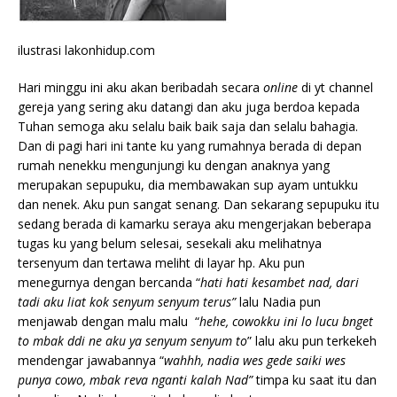
ilustrasi lakonhidup.com
Hari minggu ini aku akan beribadah secara
online
di yt channel
gereja yang sering aku datangi dan aku juga berdoa kepada
Tuhan semoga aku selalu baik baik saja dan selalu bahagia.
Dan di pagi hari ini tante ku yang rumahnya berada di depan
rumah nenekku mengunjungi ku dengan anaknya yang
merupakan sepupuku, dia membawakan sup ayam untukku
dan nenek. Aku pun sangat senang. Dan sekarang sepupuku itu
sedang berada di kamarku seraya aku mengerjakan beberapa
tugas ku yang belum selesai, sesekali aku melihatnya
tersenyum dan tertawa meliht di layar hp. Aku pun
menegurnya dengan bercanda “
hati hati kesambet nad, dari
tadi aku liat kok senyum senyum terus”
lalu Nadia pun
menjawab dengan malu malu “
hehe, cowokku ini lo lucu bnget
to mbak ddi ne aku ya senyum senyum to
” lalu aku pun terkekeh
mendengar jawabannya “
wahhh, nadia wes gede saiki wes
punya cowo, mbak reva nganti kalah
Nad”
timpa ku saat itu dan