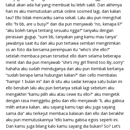
takut akan ada hal yang membuat ku lebih sakit. Dan akhirnya
hari ini aku memutuskan untuk online sosmed lagi, dan kalian
tau? Ello tidak mencariku sama sekali. Lalu aku pun mengchat
ello “hi bb, are u busy?” dan dia pun menjawab “no, kenapa li?”
“aku boleh tanya tentang sesuatu ngga?” tanyaku dengan
perasaan gugup. “sure bb, tanyakan yang kamu mau tanya”
jawabnya saat itu dan aku pun tertawa sembari mengirimkan
ss an foto dia bersama perempuan itu “who’s she ello?”
setelah membaca pesan tersebut ello diam selama beberapa
menit dan dia pun menjawab “she’s my girl friend too lily..sorry”
hahaha aku sudah menduganya dan aku pun Kembali bertanya
“sudah berapa lama hubungan kalian?” dan cello membalas
“hampir 1 bulan ini” dan di situ aku sadar kenapa satu bulan ini
ello berubah lalu aku pun bertanya sekali lagi sebelum aku
mengakhiri “kamu pilih aku atau cewe itu ello?” aku mengetik
dengan rasa menggebu gebu dan ello menjawab “li, aku gabisa
milih antara kalian.. aku sayang kamu tapi aku juga sayang
sama dia” aku terkejut membaca balasan dari ello dan berakhir
aku pun memutuskannya ‘’ello kamu gabisa egois seperti ini.
Dan kamu juga bilang kalo kamu sayang dia bukan? So? Let’s