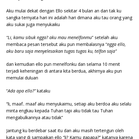
Aku mulai dekat dengan Ello sekitar 4 bulan an dan tak ku
sangka ternyata hari ini adalah hari dimana aku tau orang yang
aku sukai juga menyukaiku
“Li, kamu sibuk ngga?
aku mau menelfonmu
” setelah aku
membaca pesan tersebut aku pun membalasnya “
ngga ello,
aku baru saja menyelesaikan tugas tugas ku, telfon saja”
dan kemudian ello pun menelfonku dan selama 10 menit
terjadi keheningan di antara kita berdua, akhirnya aku pun
memulai duluan
“
Ada apa ello?”
kataku
“li, maaf.. maaf aku menyukaimu, setiap aku berdoa aku selalu
minta engkau kepada Tuhan tapi aku tidak tau Tuhan
mengabulkannya atau tidak”
Jantung ku berdebar saat itu dan aku masih tertengun oleh
kata yang di sampaikan ello “li? Kamu gapapa?” katanya karena