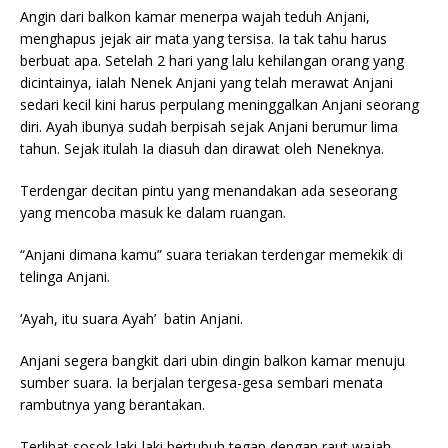
Angin dari balkon kamar menerpa wajah teduh Anjani,
menghapus jejak air mata yang tersisa. Ia tak tahu harus
berbuat apa. Setelah 2 hari yang lalu kehilangan orang yang
dicintainya, ialah Nenek Anjani yang telah merawat Anjani
sedari kecil kini harus perpulang meninggalkan Anjani seorang
diri. Ayah ibunya sudah berpisah sejak Anjani berumur lima
tahun. Sejak itulah Ia diasuh dan dirawat oleh Neneknya.
Terdengar decitan pintu yang menandakan ada seseorang
yang mencoba masuk ke dalam ruangan.
“Anjani dimana kamu” suara teriakan terdengar memekik di
telinga Anjani.
‘Ayah, itu suara Ayah’ batin Anjani.
Anjani segera bangkit dari ubin dingin balkon kamar menuju
sumber suara. Ia berjalan tergesa-gesa sembari menata
rambutnya yang berantakan.
Terlihat sosok laki-laki bertubuh tegap dengan raut wajah