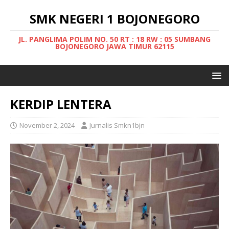
SMK NEGERI 1 BOJONEGORO
JL. PANGLIMA POLIM NO. 50 RT : 18 RW : 05 SUMBANG
BOJONEGORO JAWA TIMUR 62115
KERDIP LENTERA
November 2, 2024
Jurnalis Smkn1bjn