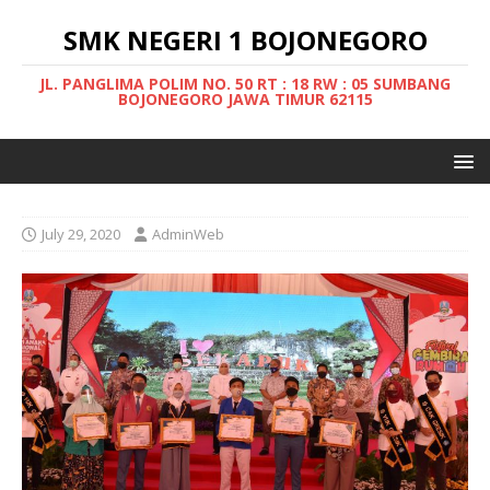
SMK NEGERI 1 BOJONEGORO
JL. PANGLIMA POLIM NO. 50 RT : 18 RW : 05 SUMBANG
BOJONEGORO JAWA TIMUR 62115
July 29, 2020
AdminWeb