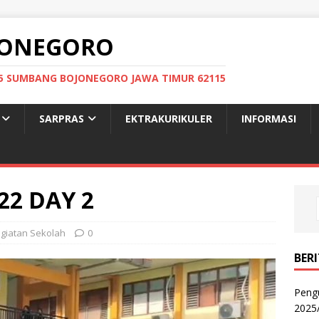
OJONEGORO
: 05 SUMBANG BOJONEGORO JAWA TIMUR 62115
SARPRAS
EKTRAKURIKULER
INFORMASI
22 DAY 2
giatan Sekolah
0
BER
Peng
2025