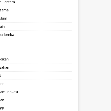
p Lentera
asama
kulum
lain
a-lomba
dikan
isahan
B
rin
ram Inovasi
kan
PK