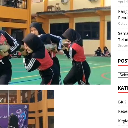
April 4
Pangg
Penu
Octobe
Sema
Tela
Septe
POS
KAT
BKK
Kebe
Kegia