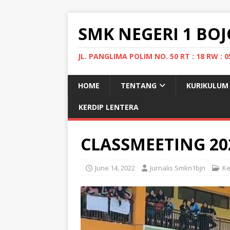
SMK NEGERI 1 B
JL. PANGLIMA POLIM NO. 50 RT : 18 RW 
HOME
TENTANG
KURIKULUM
KERDIP LENTERA
CLASSMEETING 20
June 14, 2022
Jurnalis Smkn1bjn
Ke