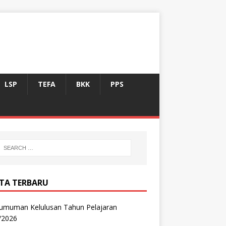
LSP
TEFA
BKK
PPS
ITA TERBARU
umuman Kelulusan Tahun Pelajaran
/2026