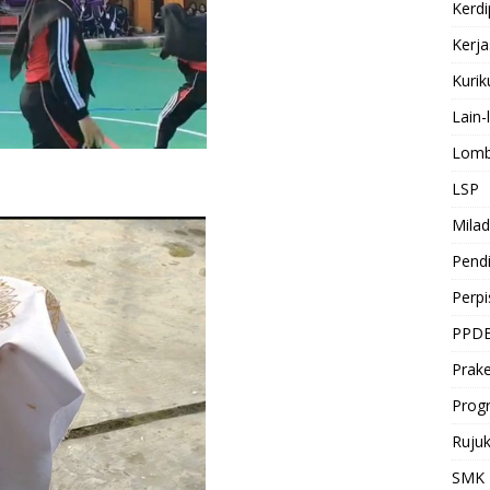
Kerdi
Kerj
Kuri
Lain-
Lomb
LSP
Milad
Pendi
Perp
PPD
Prake
Prog
Ruju
SMK 