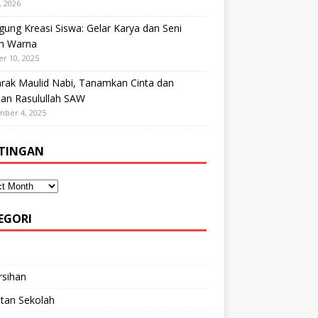
, 2026
ung Kreasi Siswa: Gelar Karya dan Seni
h Warna
r 10, 2025
rak Maulid Nabi, Tanamkan Cinta dan
dan Rasulullah SAW
mber 4, 2025
TINGAN
EGORI
rsihan
tan Sekolah