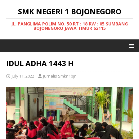
SMK NEGERI 1 BOJONEGORO
JL. PANGLIMA POLIM NO. 50 RT : 18 RW : 05 SUMBANG
BOJONEGORO JAWA TIMUR 62115
IDUL ADHA 1443 H
July 11, 2022
Jurnalis Smkn1bjn