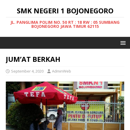
SMK NEGERI 1 BOJONEGORO
JL. PANGLIMA POLIM NO. 50 RT : 18 RW : 05 SUMBANG
BOJONEGORO JAWA TIMUR 62115
JUM’AT BERKAH
September 4, 2020
AdminWeb