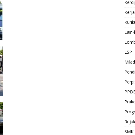
Kerdi
Kerj
Kuri
Lain-
Lomb
LSP
Milad
Pendi
Perp
PPD
Prake
Prog
Ruju
SMK 