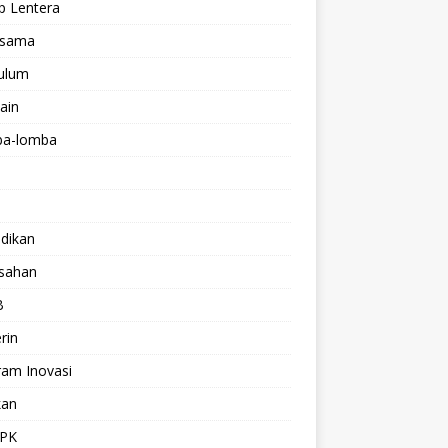
p Lentera
asama
kulum
lain
a-lomba
dikan
isahan
B
rin
ram Inovasi
kan
PK