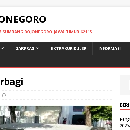
OJONEGORO
: 05 SUMBANG BOJONEGORO JAWA TIMUR 62115
SARPRAS
EKTRAKURIKULER
INFORMASI
rbagi
0
BER
Peng
2025