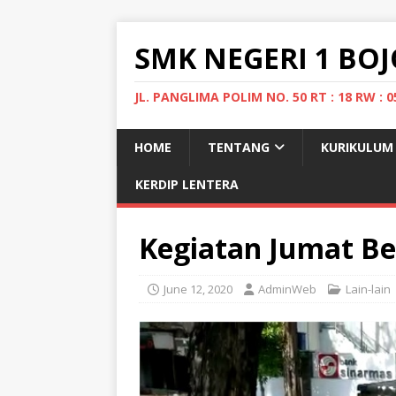
SMK NEGERI 1 B
JL. PANGLIMA POLIM NO. 50 RT : 18 RW 
HOME
TENTANG
KURIKULUM
KERDIP LENTERA
Kegiatan Jumat Be
June 12, 2020
AdminWeb
Lain-lain