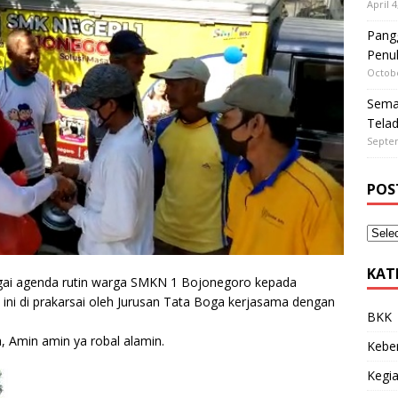
April 4
Pangg
Penu
Octobe
Sema
Tela
Septe
POS
KAT
gai agenda rutin warga SMKN 1 Bojonegoro kepada
ini di prakarsai oleh Jurusan Tata Boga kerjasama dengan
BKK
 Amin amin ya robal alamin.
Kebe
Kegia