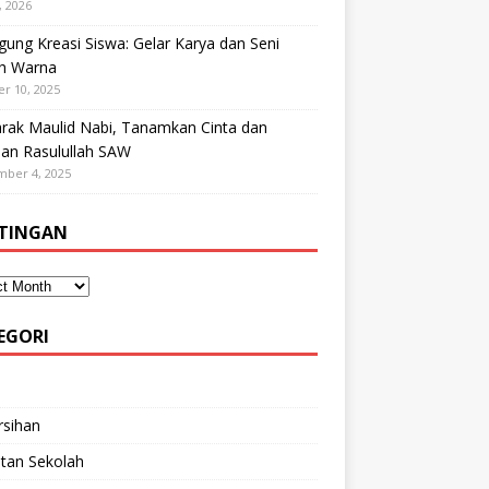
, 2026
ung Kreasi Siswa: Gelar Karya dan Seni
h Warna
r 10, 2025
rak Maulid Nabi, Tanamkan Cinta dan
dan Rasulullah SAW
mber 4, 2025
TINGAN
EGORI
rsihan
tan Sekolah