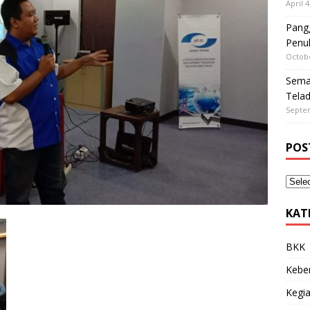
April 4
Pangg
Penu
Octobe
Sema
Tela
Septe
POS
KAT
BKK
Kebe
Kegia