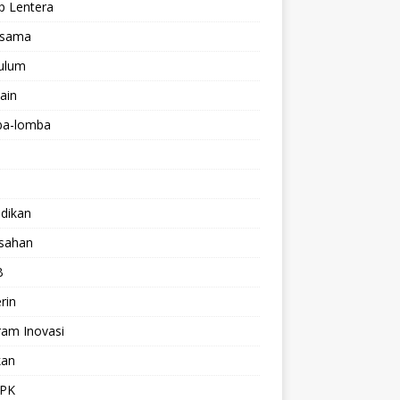
p Lentera
asama
kulum
lain
a-lomba
dikan
isahan
B
rin
ram Inovasi
kan
PK