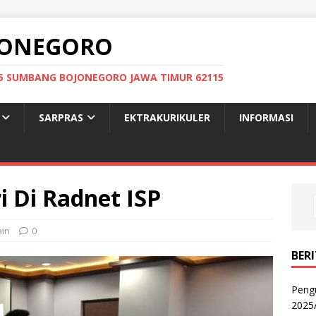
OJONEGORO
: 05 SUMBANG BOJONEGORO JAWA TIMUR 62115
SARPRAS
EKTRAKURIKULER
INFORMASI
i Di Radnet ISP
ain
0
BER
Peng
2025