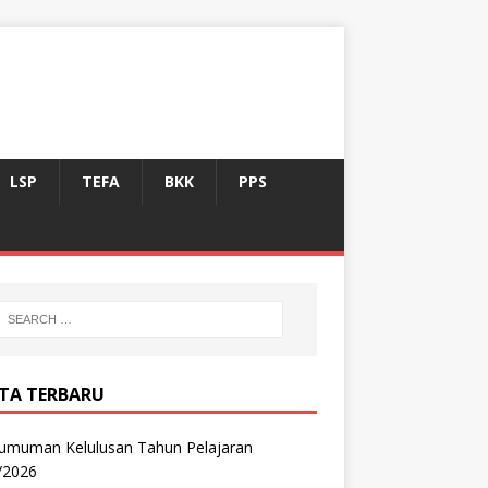
LSP
TEFA
BKK
PPS
ITA TERBARU
umuman Kelulusan Tahun Pelajaran
/2026