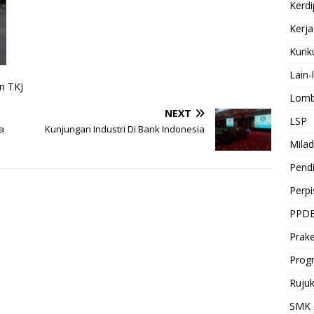
Kerdi
Kerj
Kuri
Lain-
n TKJ
Lomb
NEXT
LSP
a
Kunjungan Industri Di Bank Indonesia
Milad
Pendi
Perp
PPD
Prake
Prog
Ruju
SMK 