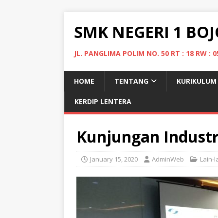
SMK NEGERI 1 B
JL. PANGLIMA POLIM NO. 50 RT : 18 RW 
HOME
TENTANG
KURIKULUM
KERDIP LENTERA
Kunjungan Industr
January 15, 2020
AdminWeb
Lain-l