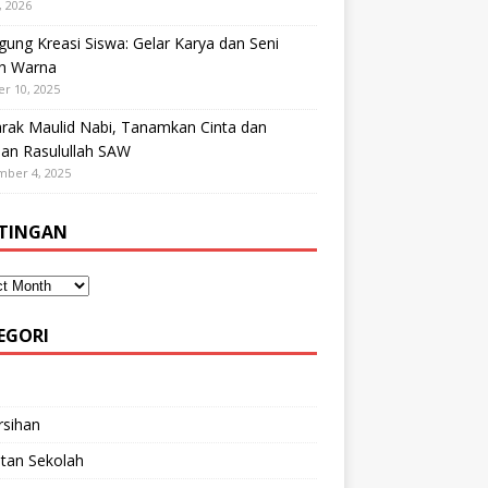
, 2026
ung Kreasi Siswa: Gelar Karya dan Seni
h Warna
r 10, 2025
rak Maulid Nabi, Tanamkan Cinta dan
dan Rasulullah SAW
mber 4, 2025
TINGAN
EGORI
rsihan
tan Sekolah