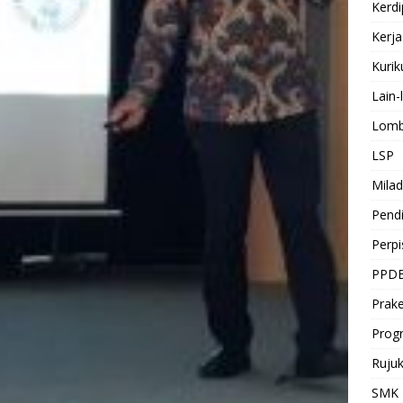
Kerdi
Kerj
Kuri
Lain-
Lomb
LSP
Milad
Pendi
Perp
PPD
Prake
Prog
Ruju
SMK 