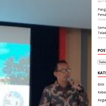
April 4
Pangg
Penu
Octobe
Sema
Tela
Septe
POS
KAT
BKK
Kebe
Kegia