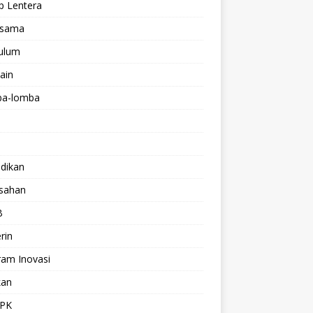
p Lentera
asama
kulum
lain
a-lomba
dikan
isahan
B
rin
ram Inovasi
kan
PK