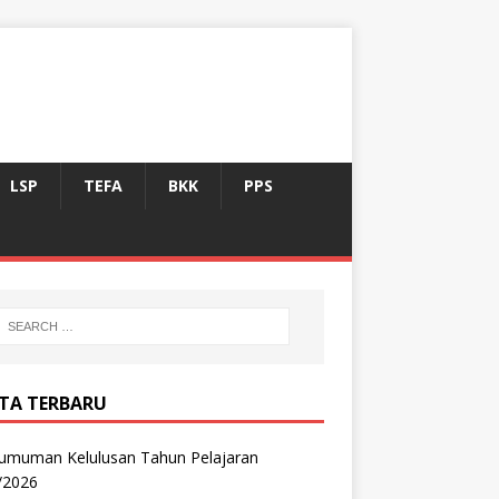
LSP
TEFA
BKK
PPS
ITA TERBARU
umuman Kelulusan Tahun Pelajaran
/2026