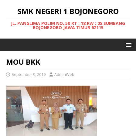
SMK NEGERI 1 BOJONEGORO
JL. PANGLIMA POLIM NO. 50 RT : 18 RW : 05 SUMBANG
BOJONEGORO JAWA TIMUR 62115
MOU BKK
September 9, 2019
AdminWeb