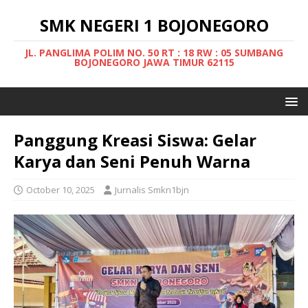
SMK NEGERI 1 BOJONEGORO
JL. PANGLIMA POLIM NO. 50 RT : 18 RW : 05 SUMBANG
BOJONEGORO JAWA TIMUR 62115
Panggung Kreasi Siswa: Gelar
Karya dan Seni Penuh Warna
October 10, 2025
Jurnalis Smkn1bjn