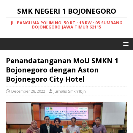
SMK NEGERI 1 BOJONEGORO
JL. PANGLIMA POLIM NO. 50 RT : 18 RW : 05 SUMBANG
BOJONEGORO JAWA TIMUR 62115
Penandatanganan MoU SMKN 1
Bojonegoro dengan Aston
Bojonegoro City Hotel
December 28, 2022
Jurnalis Smkn1bjn