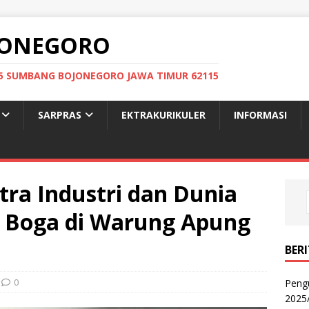
OJONEGORO
: 05 SUMBANG BOJONEGORO JAWA TIMUR 62115
SARPRAS
EKTRAKURIKULER
INFORMASI
ra Industri dan Dunia
a Boga di Warung Apung
BER
0
Peng
2025