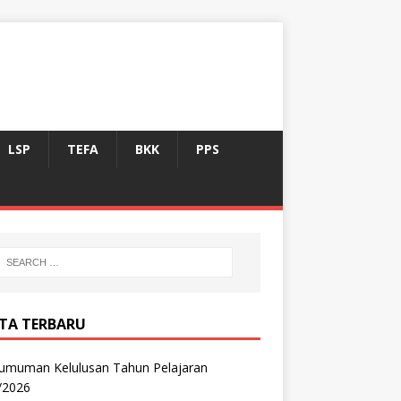
LSP
TEFA
BKK
PPS
ITA TERBARU
umuman Kelulusan Tahun Pelajaran
/2026