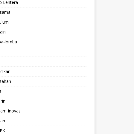
p Lentera
asama
kulum
lain
a-lomba
dikan
isahan
B
rin
ram Inovasi
kan
PK