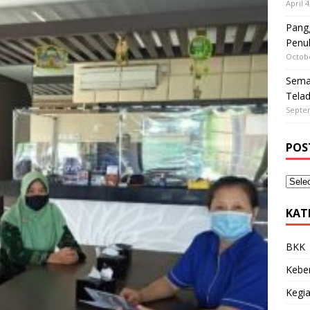
April 4
Pangg
Penu
Octobe
Sema
Tela
Septe
POS
KAT
BKK
Kebe
Kegia