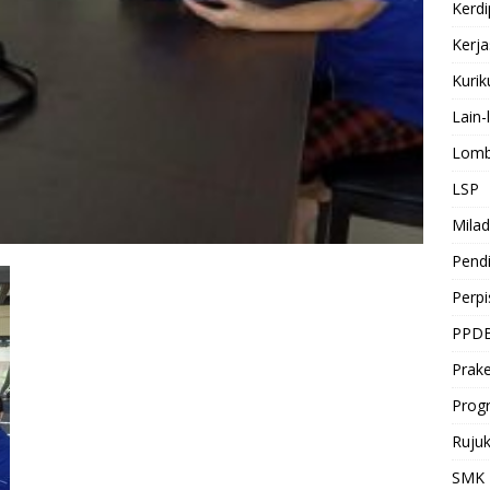
Kerdi
Kerj
Kuri
Lain-
Lomb
LSP
Milad
Pendi
Perp
PPD
Prake
Prog
Ruju
SMK 