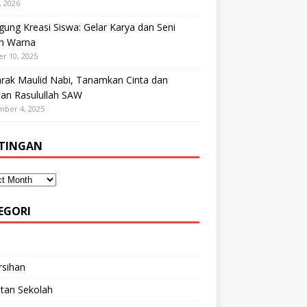
, 2026
ung Kreasi Siswa: Gelar Karya dan Seni
h Warna
r 10, 2025
rak Maulid Nabi, Tanamkan Cinta dan
dan Rasulullah SAW
mber 4, 2025
TINGAN
EGORI
rsihan
tan Sekolah