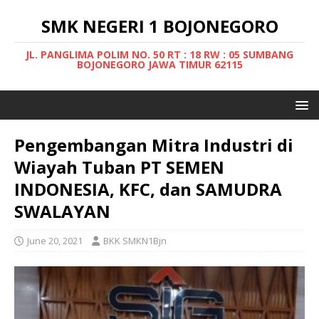
SMK NEGERI 1 BOJONEGORO
JL. PANGLIMA POLIM NO. 50 RT : 18 RW : 05 SUMBANG
BOJONEGORO JAWA TIMUR 62115
Pengembangan Mitra Industri di
Wiayah Tuban PT SEMEN
INDONESIA, KFC, dan SAMUDRA
SWALAYAN
June 20, 2021
BKK SMKN1Bjn