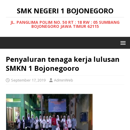
SMK NEGERI 1 BOJONEGORO
JL. PANGLIMA POLIM NO. 50 RT : 18 RW : 05 SUMBANG
BOJONEGORO JAWA TIMUR 62115
Penyaluran tenaga kerja lulusan
SMKN 1 Bojonegooro
September 17, 2019
AdminWeb