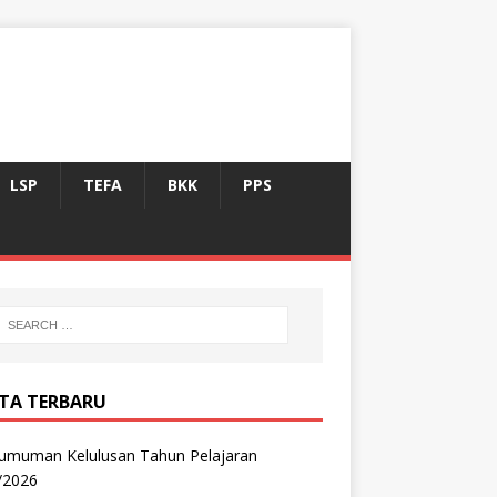
LSP
TEFA
BKK
PPS
ITA TERBARU
umuman Kelulusan Tahun Pelajaran
/2026