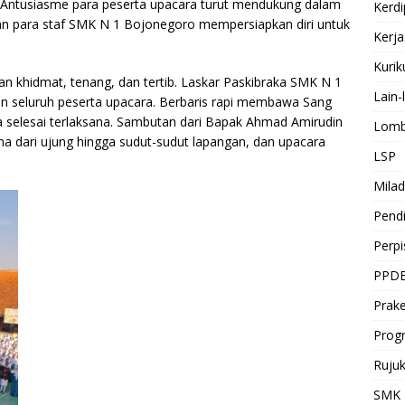
 Antusiasme para peserta upacara turut mendukung dalam
Kerdi
an para staf SMK N 1 Bojonegoro mempersiapkan diri untuk
Kerj
Kuri
an khidmat, tenang, dan tertib. Laskar Paskibraka SMK N 1
Lain-
n seluruh peserta upacara. Berbaris rapi membawa Sang
 selesai terlaksana. Sambutan dari Bapak Ahmad Amirudin
Lomb
a dari ujung hingga sudut-sudut lapangan, dan upacara
LSP
Milad
Pendi
Perp
PPD
Prake
Prog
Ruju
SMK 