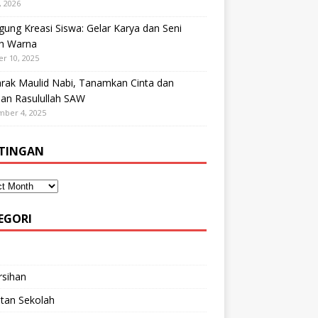
, 2026
ung Kreasi Siswa: Gelar Karya dan Seni
h Warna
r 10, 2025
rak Maulid Nabi, Tanamkan Cinta dan
dan Rasulullah SAW
mber 4, 2025
TINGAN
EGORI
rsihan
tan Sekolah