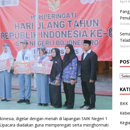
April 4
Pangg
Penu
Octobe
Sema
Tela
Septe
POS
KAT
BKK
Kebe
donesia, digelar dengan meriah di lapangan SMK Negeri 1
Kegia
 Upacara diadakan guna memperingati serta menghormati