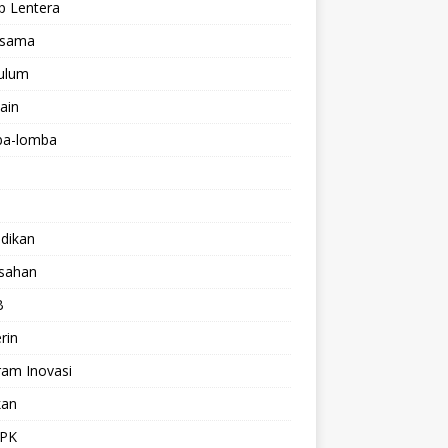
p Lentera
asama
kulum
lain
a-lomba
dikan
isahan
B
rin
ram Inovasi
kan
PK