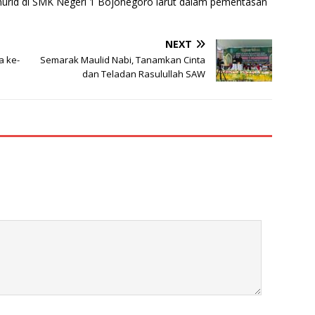
 murid di SMK Negeri 1 Bojonegoro larut dalam pementasan
NEXT
a ke-
Semarak Maulid Nabi, Tanamkan Cinta
dan Teladan Rasulullah SAW