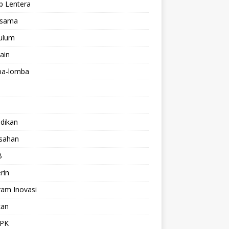
p Lentera
asama
kulum
lain
a-lomba
dikan
isahan
B
rin
ram Inovasi
kan
PK