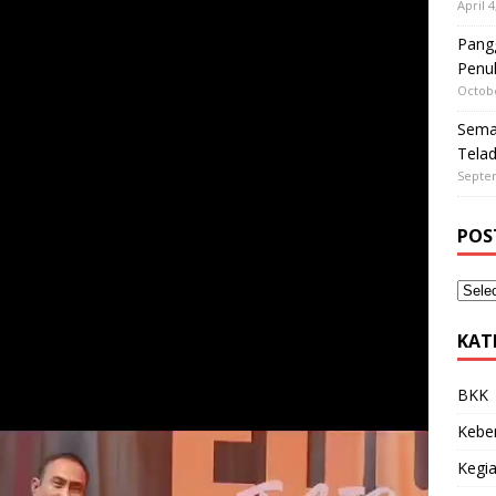
April 4
Pangg
Penu
Octobe
Sema
Tela
Septe
POS
KAT
BKK
Kebe
Kegia