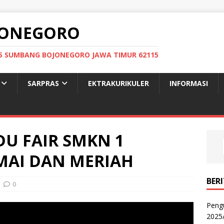
OJONEGORO
: 05 SUMBANG BOJONEGORO JAWA TIMUR 62115
SARPRAS
EKTRAKURIKULER
INFORMASI
EDU FAIR SMKN 1
AI DAN MERIAH
BER
0
Peng
2025