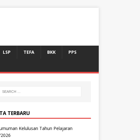
LSP
TEFA
BKK
PPS
ITA TERBARU
umuman Kelulusan Tahun Pelajaran
/2026