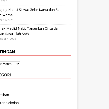
, 2026
ung Kreasi Siswa: Gelar Karya dan Seni
h Warna
r 10, 2025
rak Maulid Nabi, Tanamkan Cinta dan
dan Rasulullah SAW
mber 4, 2025
TINGAN
EGORI
rsihan
tan Sekolah