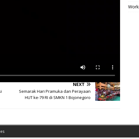
Work
NEXT
i
Semarak Hari Pramuka dan Perayaan
HUT ke-79 RI di SMKN 1 Bojonegoro
es