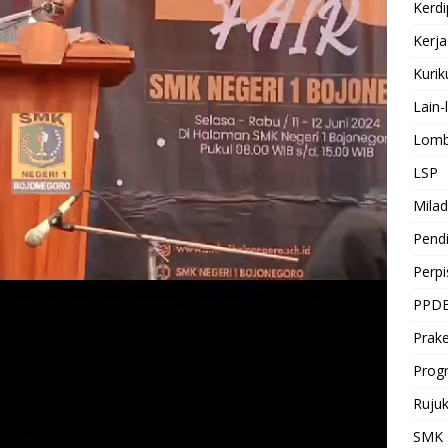
Kerdi
Kerj
Kuri
Lain-
Lomb
LSP
Milad
Pendi
Perp
PPD
Prake
Prog
Ruju
SMK 