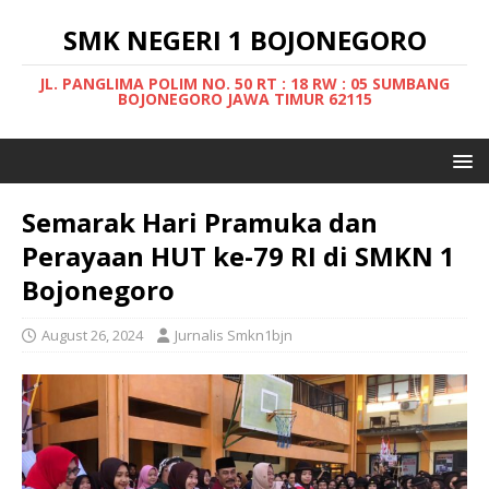
SMK NEGERI 1 BOJONEGORO
JL. PANGLIMA POLIM NO. 50 RT : 18 RW : 05 SUMBANG
BOJONEGORO JAWA TIMUR 62115
Semarak Hari Pramuka dan
Perayaan HUT ke-79 RI di SMKN 1
Bojonegoro
August 26, 2024
Jurnalis Smkn1bjn