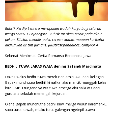
Rubrik Kerdip Lentera merupakan wadah karya bagi seluruh
warga SMKN 1 Bojonegoro. Rubrik ini akan terbit pada akhir
pekan. Silakan menulis puisi, cerpen, komik, maupun karikatur
dikirimkan ke tim Jurnalis. (ilustrasi:pandaibesi.com)/vol.4
Selamat Menikmati Cerita Romansa Berbahasa Jawa
BEDHIL TUWA LARAS WAJA dening Safandi Mardinata
Dakelus-elus bedhil tuwa merek Benjamin. Aku dadi kelingan,
Bapak mundhutna bedhil iki nalika aku mancik munggah kelas
loro SMP. Etungane ya wis tuwa amerga aku saiki wis dadi
guru ana sekolah menengah kejuruan.
Olehe Bapak mundhutna bedhil kuwi merga weruh karemanku,
saba turut sawah, mlaku turut galengan ngetepil utawa