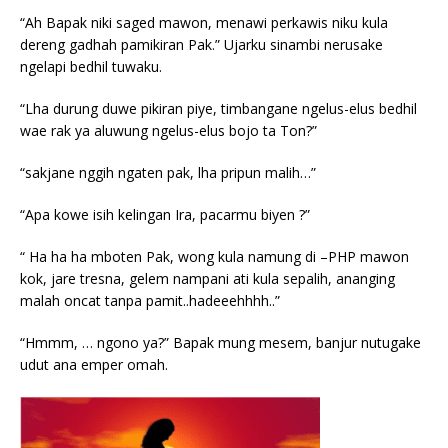
“Ah Bapak niki saged mawon, menawi perkawis niku kula
dereng gadhah pamikiran Pak.” Ujarku sinambi nerusake
ngelapi bedhil tuwaku.
“Lha durung duwe pikiran piye, timbangane ngelus-elus bedhil
wae rak ya aluwung ngelus-elus bojo ta Ton?”
“sakjane nggih ngaten pak, lha pripun malih…”
“Apa kowe isih kelingan Ira, pacarmu biyen ?”
“ Ha ha ha mboten Pak, wong kula namung di –PHP mawon
kok, jare tresna, gelem nampani ati kula sepalih, ananging
malah oncat tanpa pamit..hadeeehhhh..”
“Hmmm, … ngono ya?” Bapak mung mesem, banjur nutugake
udut ana emper omah.