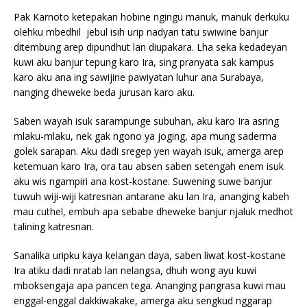
Pak Karnoto ketepakan hobine ngingu manuk, manuk derkuku
olehku mbedhil jebul isih urip nadyan tatu swiwine banjur
ditembung arep dipundhut lan diupakara. Lha seka kedadeyan
kuwi aku banjur tepung karo Ira, sing pranyata sak kampus
karo aku ana ing sawijine pawiyatan luhur ana Surabaya,
nanging dheweke beda jurusan karo aku.
Saben wayah isuk sarampunge subuhan, aku karo Ira asring
mlaku-mlaku, nek gak ngono ya joging, apa mung saderma
golek sarapan. Aku dadi sregep yen wayah isuk, amerga arep
ketemuan karo Ira, ora tau absen saben setengah enem isuk
aku wis ngampiri ana kost-kostane. Suwening suwe banjur
tuwuh wiji-wiji katresnan antarane aku lan Ira, ananging kabeh
mau cuthel, embuh apa sebabe dheweke banjur njaluk medhot
talining katresnan.
Sanalika uripku kaya kelangan daya, saben liwat kost-kostane
Ira atiku dadi nratab lan nelangsa, dhuh wong ayu kuwi
mboksengaja apa pancen tega. Ananging pangrasa kuwi mau
enggal-enggal dakkiwakake, amerga aku sengkud nggarap