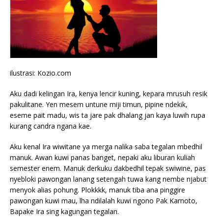
ilustrasi: Kozio.com
Aku dadi kelingan Ira, kenya lencir kuning, kepara mrusuh resik
pakulitane. Yen mesem untune miji timun, pipine ndekik,
eseme pait madu, wis ta jare pak dhalang jan kaya luwih rupa
kurang candra ngana kae.
Aku kenal Ira wiwitane ya merga nalika saba tegalan mbedhil
manuk. Awan kuwi panas banget, nepaki aku liburan kuliah
semester enem. Manuk derkuku dakbedhil tepak swiwine, pas
nyebloki pawongan lanang setengah tuwa kang nembe njabut
menyok alias pohung. Plokkkk, manuk tiba ana pinggire
pawongan kuwi mau, lha ndilalah kuwi ngono Pak Karnoto,
Bapake Ira sing kagungan tegalan.