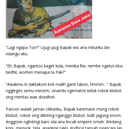
“Lagi ngapa Ton?” Ujug-ujug Bapak wis ana mburiku lan
ndangu aku.
“Eh..Bapak, ngantos kaget kula, menika lhe, nembe ngelus-elus
bedhil, wonten menapa ta Pak?”
“Awakmu ki daktakoni kok malih ganti takon, hmmm…” Bapak
nggleges semu mesem, sinambi ngematne keluk rokok klobot
sing mentas wae disedhot.
Pancen wawit jaman cilikanku, Bapak karemane mung rokok
klobot, rokok sing dilinting nganggo klobot, kulit jagung enom.
Anggone nglintingi karo sila ana lincak empere omah. Wedang
kopi, menyok, tela, apadene tales godhog tansah ngancani lan