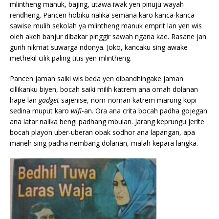
mlintheng manuk, bajing, utawa iwak yen pinuju wayah
rendheng. Pancen hobiku nalika semana karo kanca-kanca
sawise mulih sekolah ya mlintheng manuk emprit lan yen wis
oleh akeh banjur dibakar pinggir sawah ngana kae. Rasane jan
gurih nikmat suwarga ndonya. Joko, kancaku sing awake
methekil cilik paling titis yen mlintheng.
Pancen jaman saiki wis beda yen dibandhingake jaman
cillikanku biyen, bocah saiki milih katrem ana omah dolanan
hape lan
gadget
sajenise, nom-noman katrem marung kopi
sedina muput karo
wifi
-an. Ora ana crita bocah padha gojegan
ana latar nalika bengi padhang mbulan. Jarang keprungu jerite
bocah playon uber-uberan obak sodhor ana lapangan, apa
maneh sing padha nembang dolanan, malah kepara langka.