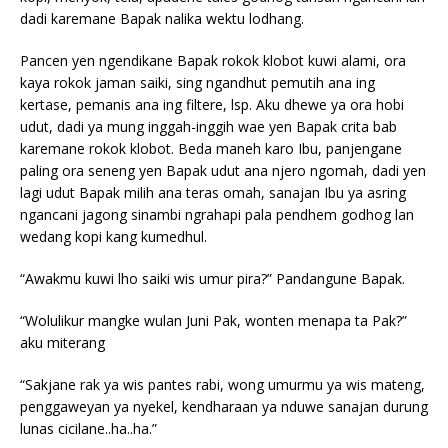
dadi karemane Bapak nalika wektu lodhang.
Pancen yen ngendikane Bapak rokok klobot kuwi alami, ora
kaya rokok jaman saiki, sing ngandhut pemutih ana ing
kertase, pemanis ana ing filtere, lsp. Aku dhewe ya ora hobi
udut, dadi ya mung inggah-inggih wae yen Bapak crita bab
karemane rokok klobot. Beda maneh karo Ibu, panjengane
paling ora seneng yen Bapak udut ana njero ngomah, dadi yen
lagi udut Bapak milih ana teras omah, sanajan Ibu ya asring
ngancani jagong sinambi ngrahapi pala pendhem godhog lan
wedang kopi kang kumedhul.
“Awakmu kuwi lho saiki wis umur pira?” Pandangune Bapak.
“Wolulikur mangke wulan Juni Pak, wonten menapa ta Pak?”
aku miterang
“Sakjane rak ya wis pantes rabi, wong umurmu ya wis mateng,
penggaweyan ya nyekel, kendharaan ya nduwe sanajan durung
lunas cicilane..ha..ha.”