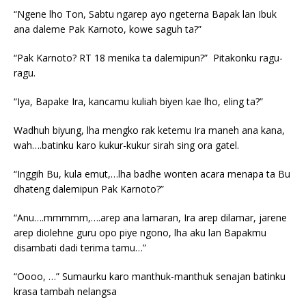
“Ngene lho Ton, Sabtu ngarep ayo ngeterna Bapak lan Ibuk
ana daleme Pak Karnoto, kowe saguh ta?”
“Pak Karnoto? RT 18 menika ta dalemipun?” Pitakonku ragu-
ragu.
“Iya, Bapake Ira, kancamu kuliah biyen kae lho, eling ta?”
Wadhuh biyung, lha mengko rak ketemu Ira maneh ana kana,
wah….batinku karo kukur-kukur sirah sing ora gatel.
“Inggih Bu, kula emut,…lha badhe wonten acara menapa ta Bu
dhateng dalemipun Pak Karnoto?”
“Anu….mmmmm,….arep ana lamaran, Ira arep dilamar, jarene
arep diolehne guru opo piye ngono, lha aku lan Bapakmu
disambati dadi terima tamu…”
“Oooo, …” Sumaurku karo manthuk-manthuk senajan batinku
krasa tambah nelangsa