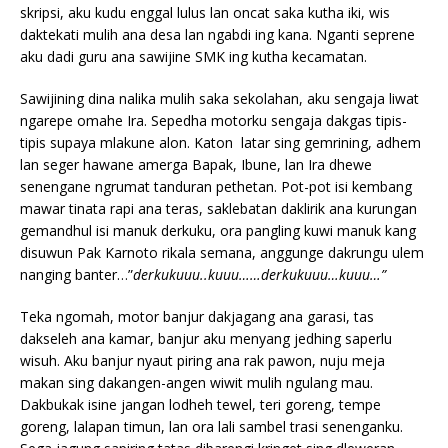
skripsi, aku kudu enggal lulus lan oncat saka kutha iki, wis
daktekati mulih ana desa lan ngabdi ing kana. Nganti seprene
aku dadi guru ana sawijine SMK ing kutha kecamatan.
Sawijining dina nalika mulih saka sekolahan, aku sengaja liwat
ngarepe omahe Ira. Sepedha motorku sengaja dakgas tipis-
tipis supaya mlakune alon. Katon latar sing gemrining, adhem
lan seger hawane amerga Bapak, Ibune, lan Ira dhewe
senengane ngrumat tanduran pethetan. Pot-pot isi kembang
mawar tinata rapi ana teras, saklebatan daklirik ana kurungan
gemandhul isi manuk derkuku, ora pangling kuwi manuk kang
disuwun Pak Karnoto rikala semana, anggunge dakrungu ulem
nanging banter…”
derkukuuu..kuuu……derkukuuu…kuuu…”
Teka ngomah, motor banjur dakjagang ana garasi, tas
dakseleh ana kamar, banjur aku menyang jedhing saperlu
wisuh. Aku banjur nyaut piring ana rak pawon, nuju meja
makan sing dakangen-angen wiwit mulih ngulang mau.
Dakbukak isine jangan lodheh tewel, teri goreng, tempe
goreng, lalapan timun, lan ora lali sambel trasi senenganku.