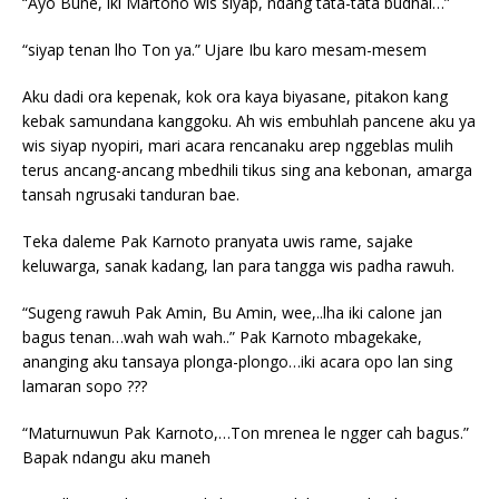
“Ayo Bune, iki Martono wis siyap, ndang tata-tata budhal…”
“siyap tenan lho Ton ya.” Ujare Ibu karo mesam-mesem
Aku dadi ora kepenak, kok ora kaya biyasane, pitakon kang
kebak samundana kanggoku. Ah wis embuhlah pancene aku ya
wis siyap nyopiri, mari acara rencanaku arep nggeblas mulih
terus ancang-ancang mbedhili tikus sing ana kebonan, amarga
tansah ngrusaki tanduran bae.
Teka daleme Pak Karnoto pranyata uwis rame, sajake
keluwarga, sanak kadang, lan para tangga wis padha rawuh.
“Sugeng rawuh Pak Amin, Bu Amin, wee,..lha iki calone jan
bagus tenan…wah wah wah..” Pak Karnoto mbagekake,
ananging aku tansaya plonga-plongo…iki acara opo lan sing
lamaran sopo ???
“Maturnuwun Pak Karnoto,…Ton mrenea le ngger cah bagus.”
Bapak ndangu aku maneh