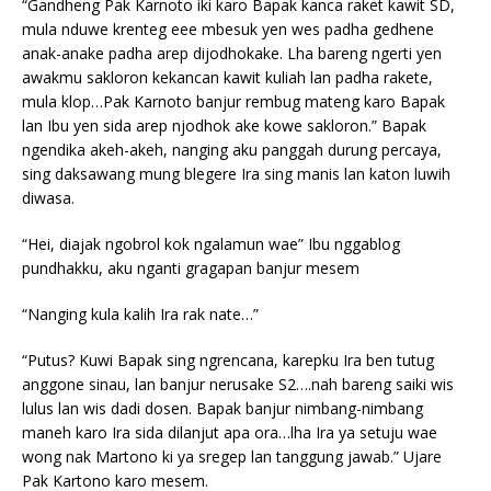
“Gandheng Pak Karnoto iki karo Bapak kanca raket kawit SD,
mula nduwe krenteg eee mbesuk yen wes padha gedhene
anak-anake padha arep dijodhokake. Lha bareng ngerti yen
awakmu sakloron kekancan kawit kuliah lan padha rakete,
mula klop…Pak Karnoto banjur rembug mateng karo Bapak
lan Ibu yen sida arep njodhok ake kowe sakloron.” Bapak
ngendika akeh-akeh, nanging aku panggah durung percaya,
sing daksawang mung blegere Ira sing manis lan katon luwih
diwasa.
“Hei, diajak ngobrol kok ngalamun wae” Ibu nggablog
pundhakku, aku nganti gragapan banjur mesem
“Nanging kula kalih Ira rak nate…”
“Putus? Kuwi Bapak sing ngrencana, karepku Ira ben tutug
anggone sinau, lan banjur nerusake S2….nah bareng saiki wis
lulus lan wis dadi dosen. Bapak banjur nimbang-nimbang
maneh karo Ira sida dilanjut apa ora…lha Ira ya setuju wae
wong nak Martono ki ya sregep lan tanggung jawab.” Ujare
Pak Kartono karo mesem.