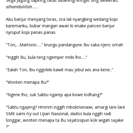
Sega jagung sapiring tatas dibarengi kringet sing dleweran,
alhamdulillah
……
Aku banjur menyang teras, ora lali nyangking wedang kopi
karemanku, bubar mangan awan ki enake pancen banjur
nyruput kopi panas-panas.
“Ton,…Martono…..” krungu pandangune Ibu saka njero omah
“Inggih Bu, kula teng ngemper mriki lho….”
“Ealah Ton, Ibu nggoleki kawit mau jebul wis ana kene..”
“Wonten menapa Bu?”
“Ngene lho, suk Sabtu ngarep apa kowe lodhang?”
“Sabtu ngajeng? Hmmm inggih mbokmenawi, amargi lare-lare
SMK sami
try out
Ujian Nasional, dados kula nggih radi
longgar, wonten menapa ta Bu sejatosipun kok wigati sajake
?”