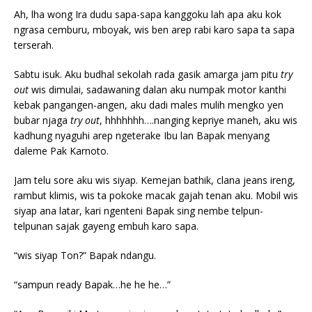
Ah, lha wong Ira dudu sapa-sapa kanggoku lah apa aku kok
ngrasa cemburu, mboyak, wis ben arep rabi karo sapa ta sapa
terserah.
Sabtu isuk. Aku budhal sekolah rada gasik amarga jam pitu
try
out
wis dimulai, sadawaning dalan aku numpak motor kanthi
kebak pangangen-angen, aku dadi males mulih mengko yen
bubar njaga
try out
, hhhhhhh….nanging kepriye maneh, aku wis
kadhung nyaguhi arep ngeterake Ibu lan Bapak menyang
daleme Pak Karnoto.
Jam telu sore aku wis siyap. Kemejan bathik, clana jeans ireng,
rambut klimis, wis ta pokoke macak gajah tenan aku. Mobil wis
siyap ana latar, kari ngenteni Bapak sing nembe telpun-
telpunan sajak gayeng embuh karo sapa.
“wis siyap Ton?” Bapak ndangu.
“sampun ready Bapak…he he he…”