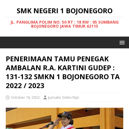
SMK NEGERI 1 BOJONEGORO
JL. PANGLIMA POLIM NO. 50 RT : 18 RW : 05 SUMBANG
BOJONEGORO JAWA TIMUR 62115
PENERIMAAN TAMU PENEGAK
AMBALAN R.A. KARTINI GUDEP :
131-132 SMKN 1 BOJONEGORO TA
2022 / 2023
October 16, 2022
Jurnalis Smkn1bjn